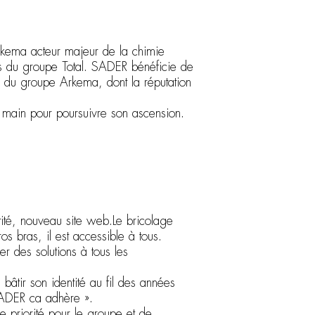
kema acteur majeur de la chimie
s du groupe Total. SADER bénéficie de
re du groupe Arkema, dont la réputation
 main pour poursuivre son ascension.
ité, nouveau site web.Le bricolage
os bras, il est accessible à tous.
r des solutions à tous les
âtir son identité au fil des années
 SADER ca adhère ».
ne priorité pour le groupe et de