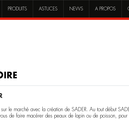
PRODUITS
ASTUCES
NEWS
A PROPOS
OIRE
R
ion sur le marché avec la création de SADER. Au tout début SADE
us de faire macérer des peaux de lapin ou de poisson, pour réa