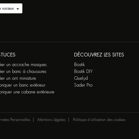
x sociaux
STUCES
DÉCOUVREZ LES SITES
éer un accroche masques
Bostik
éer un banc à chaussures
Bostik DIY
er un orri miniature
Quelyd
riquer un banc extérieur
Sader Pro
briquer une cabane extérieure
nnées Personnelles
Mentions Légales
Politique d'utilisation des cookies