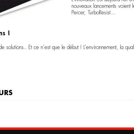
nouveaux lancements voient l
Percer, TurboResist…
ns !
de solutions.. Et ce n’est que le début ! L’environnement, la qu
URS