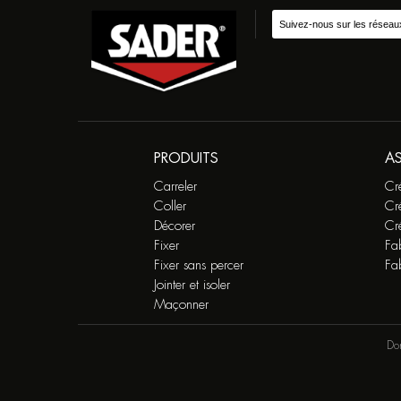
Suivez-nous sur les réseau
PRODUITS
A
Carreler
Cr
Coller
Cr
Décorer
Cré
Fixer
Fab
Fixer sans percer
Fa
Jointer et isoler
Maçonner
Do