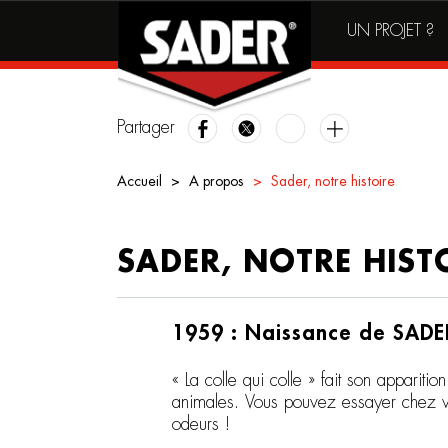
Main
Skip
UN PROJET ?
to
navigation
main
content
Partager
Accueil
A propos
Sader, notre histoire
SADER, NOTRE HIST
1959 : Naissance de SADE
« La colle qui colle » fait son apparit
animales. Vous pouvez essayer chez vo
odeurs !