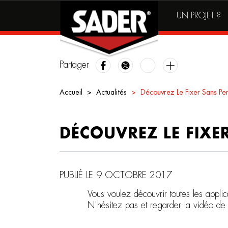
Main
Skip
UN PROJET ?
to
navigation
main
content
Partager
Accueil
Actualités
Découvrez Le Fixer Sans Pe
DÉCOUVREZ LE FIXE
PUBLIÉ LE 9 OCTOBRE 2017
Vous voulez découvrir toutes les app
N'hésitez pas et regarder la vidéo d