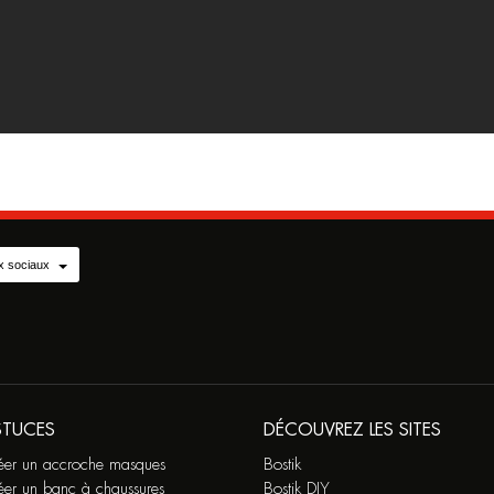
x sociaux
STUCES
DÉCOUVREZ LES SITES
éer un accroche masques
Bostik
éer un banc à chaussures
Bostik DIY