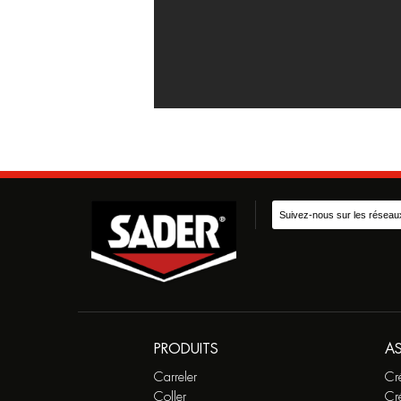
Suivez-nous sur les réseau
PRODUITS
A
Carreler
Cr
Coller
Cr