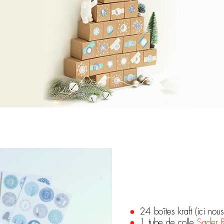
24 boîtes kraft (ici no
1 tube de colle
Sader R