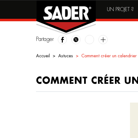
Main
Skip
UN PROJET ?
to
navigation
main
content
Partager
Accueil
Astuces
Comment créer un calendrier 
COMMENT CRÉER UN 