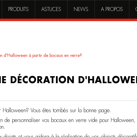
PRODUITS
ASTUCES
NEWS
A PROPOS
 d'Halloween à partir de bocaux en verre?
E DÉCORATION D'HALLOWEE
ur Halloween? Vous êtes tombés sur la bonne page.
in de personnaliser vos bocaux en verre vide pour Halloween, 
on.
 aux doigts et vous aidera à la réalisation de vos objects décora