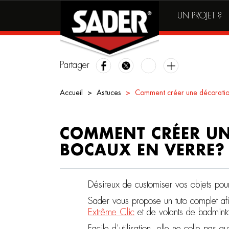
Main
Skip
UN PROJET ?
to
navigation
main
content
Partager
Accueil
Astuces
Comment créer une décoration
COMMENT CRÉER UN
BOCAUX EN VERRE?
Désireux de customiser vos objets po
Sader vous propose un tuto complet af
Extrême Clic
et de volants de badmint
Facile d'utilisation, elle ne colle pas