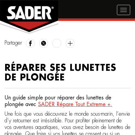
Skip
to
Togg
main
navig
content
Partager
RÉPARER SES LUNETTES
DE PLONGÉE
Un guide simple pour réparer des lunettes de
plongée avec
SADER Répare Tout Extreme +.
Une fois que vous découvrez le monde sous-marin, l’envie
d’y retourner est irrésistible. Pour profiter pleinement de
vos aventures aquatiques, vous avez besoin de lunettes de
plongée. Que faire si vos lunettes se cassent ou si un