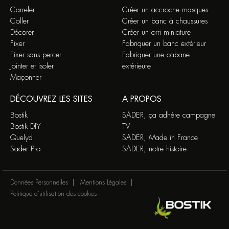
Carreler
Créer un accroche masques
Coller
Créer un banc à chaussures
Décorer
Créer un orri miniature
Fixer
Fabriquer un banc extérieur
Fixer sans percer
Fabriquer une cabane
Jointer et isoler
extérieure
Maçonner
DÉCOUVREZ LES SITES
A PROPOS
Bostik
SADER, ça adhère campagne
Bostik DIY
TV
Quelyd
SADER, Made in France
Sader Pro
SADER, notre histoire
Données Personnelles
Mentions Légales
Politique d'utilisation des cookies