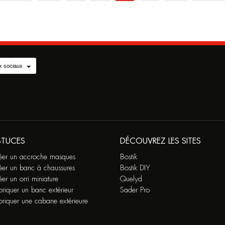
actuelle
x sociaux
STUCES
DÉCOUVREZ LES SITES
éer un accroche masques
Bostik
éer un banc à chaussures
Bostik DIY
er un orri miniature
Quelyd
riquer un banc extérieur
Sader Pro
briquer une cabane extérieure