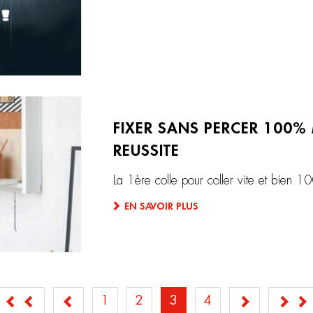
FIXER SANS PERCER 100%
REUSSITE
La 1ère colle pour coller vite et bien 
EN SAVOIR PLUS
Page
1
Page
2
Page
3
Page
4