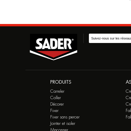
Suivez-nous sur les réseau
PRODUITS
A
Carreler
Cr
Coller
Cr
Décorer
Cré
Fixer
Fab
Fixer sans percer
Fa
Jointer et isoler
Maçonner